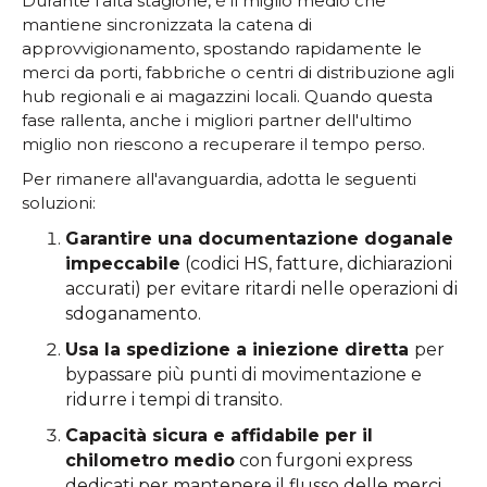
Durante l'alta stagione, è il miglio medio che
mantiene sincronizzata la catena di
approvvigionamento, spostando rapidamente le
merci da porti, fabbriche o centri di distribuzione agli
hub regionali e ai magazzini locali. Quando questa
fase rallenta, anche i migliori partner dell'ultimo
miglio non riescono a recuperare il tempo perso.
Per rimanere all'avanguardia, adotta le seguenti
soluzioni:
Garantire una documentazione doganale
impeccabile
(codici HS, fatture, dichiarazioni
accurati) per evitare ritardi nelle operazioni di
sdoganamento.
Usa la spedizione a iniezione diretta
per
bypassare più punti di movimentazione e
ridurre i tempi di transito.
Capacità sicura e affidabile per il
chilometro medio
con furgoni express
dedicati per mantenere il flusso delle merci