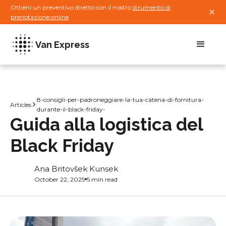
Ottieni un preventivo diretto con il nostro
strumento di
prenotazione online
Van Express
8-consigli-per-padroneggiare-la-tua-catena-di-fornitura-
Articles
durante-il-black-friday-
Guida alla logistica del
Black Friday
Ana Britovšek Kunsek
October 22, 2025
5 min read