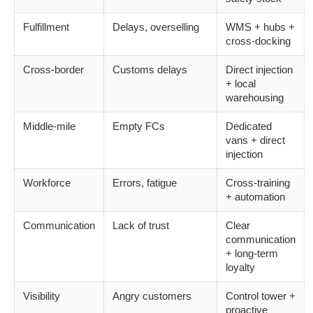
Fulfillment
Delays, overselling
WMS + hubs +
cross-docking
Cross-border
Customs delays
Direct injection
+ local
warehousing
Middle-mile
Empty FCs
Dedicated
vans + direct
injection
Workforce
Errors, fatigue
Cross-training
+ automation
Communication
Lack of trust
Clear
communication
+ long-term
loyalty
Visibility
Angry customers
Control tower +
proactive