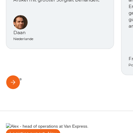
E
g
gu
a
Daan
Niederlande
F
Po