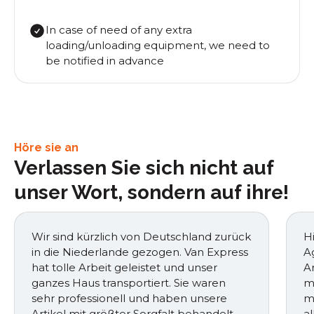
In case of need of any extra
loading/unloading equipment, we need to
be notified in advance
Höre sie an
Verlassen Sie sich nicht auf
unser Wort, sondern auf ihre!
Wir sind kürzlich von Deutschland zurück
Hi
in die Niederlande gezogen. Van Express
A
hat tolle Arbeit geleistet und unser
A
ganzes Haus transportiert. Sie waren
m
sehr professionell und haben unsere
m
Artikel mit größter Sorgfalt behandelt.
a