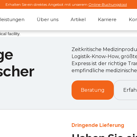
Erhalten Sie ein direktes Angebot mit unserem
Online-Buchungstool
leistungen
Über uns
Artikel
Karriere
Kon
ge
Zeitkritische Medizinprod
Logistik-Know-How, größt
Express ist der richtige T
scher
empfindliche medizinische
Beratung
Erfa
Dringende Lieferung