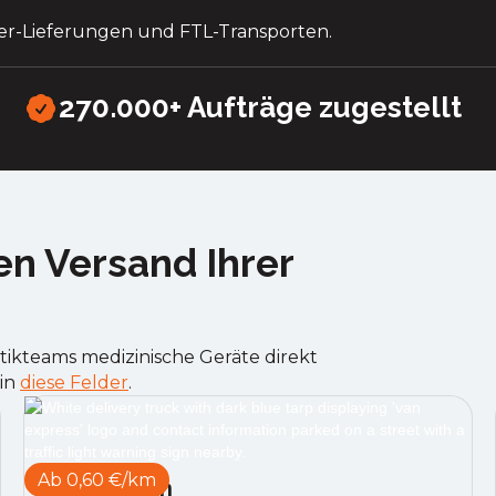
er-Lieferungen und FTL-Transporten.
270.000+ Aufträge zugestellt
en Versand Ihrer
tikteams medizinische Geräte direkt
 in
diese Felder
.
Ab 0,60 €/km
Vorhang Van