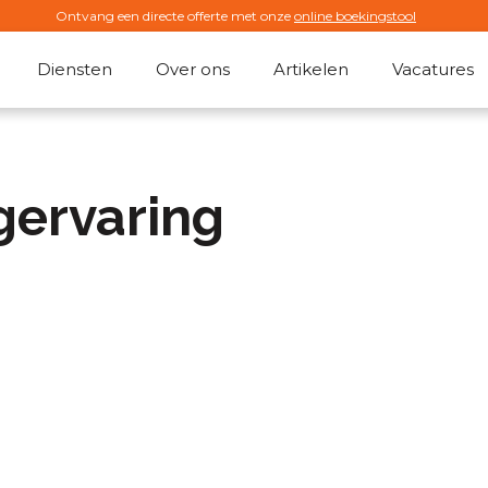
Ontvang een directe offerte met onze
online boekingstool
Diensten
Over ons
Artikelen
Vacatures
gervaring