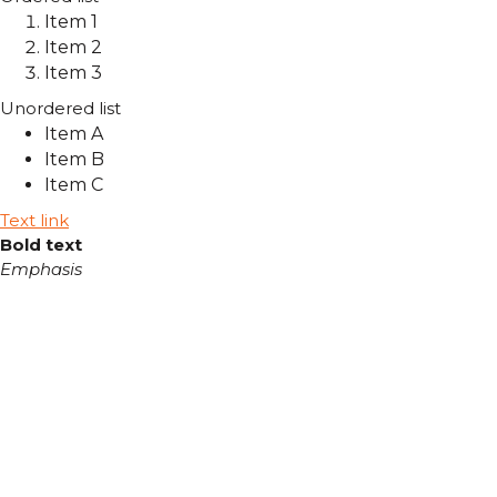
Item 1
Item 2
Item 3
Unordered list
Item A
Item B
Item C
Text link
Bold text
Emphasis