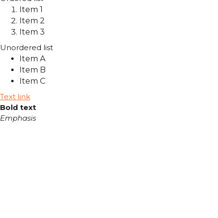
Item 1
Item 2
Item 3
Unordered list
Item A
Item B
Item C
Text link
Bold text
Emphasis